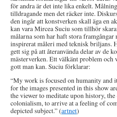
för andra är det inte lika enkelt. Målnin
tilldragande men det räcker inte. Diskur
den ingår att konstverken skall äga en ak
kan vara Mircea Suciu som tillhör skar
målarna som har haft stora framgångar m
inspirerat måleri med teknisk briljans. 
gett sig på att återanvända delar av de k
mästerverken. Ett välkänt problem och v
gott man kan. Suciu förklarar:
“My work is focused on humanity and it
for the images presented in this show a
the viewer to meditate upon history, th
colonialism, to arrive at a feeling of co
depicted subject.” (
artnet
)