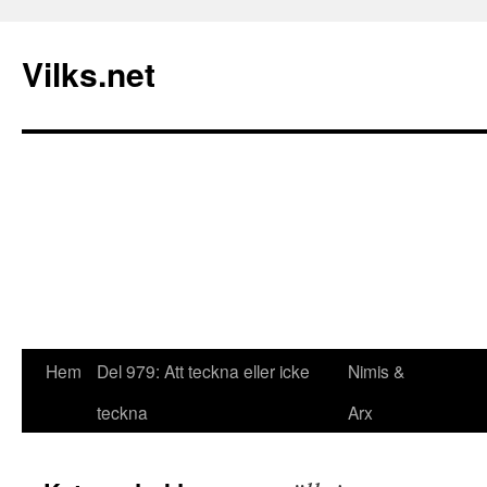
Vilks.net
Hem
Del 979: Att teckna eller icke
Nimis &
Hoppa
teckna
Arx
till
innehåll