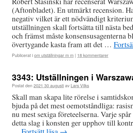
Robert Stasinski har recenserat Warszaw
(Aftonbladet). En utmärkt recension. H
negativ vilket är ett nödvändigt kriteri
utställningen skall fortsätta till nästa 
och främst måste konsensusagenterna b
övertygande kasta fram att det …
Fortsä
Publicerat i
om utställningar m m
|
18 kommentarer
3343: Utställningen i Warszawa
Postat den
2021 30 augusti
av
Lars Vilks
Skall man skapa lite rörelse i samtidsk
bjuda på det mest oemotståndliga: rasis
nu mest sexiga företeelserna. Varje spår
detta slag i konsten ger upphov till kont
…
Fortsätt läsa
→