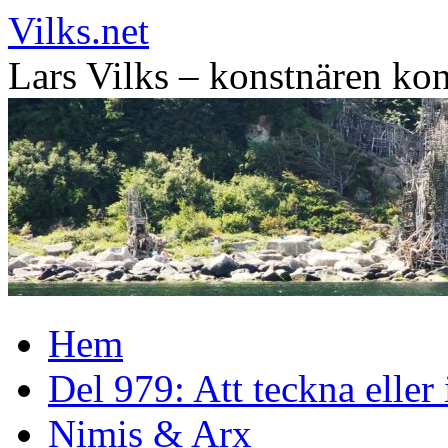
Vilks.net
Lars Vilks – konstnären kon
Hoppa
Hem
till
innehåll
Del 979: Att teckna eller
Nimis & Arx