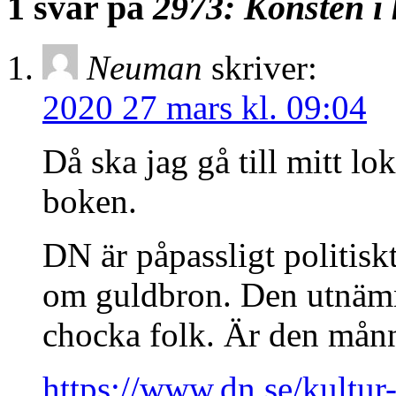
1 svar på
2973: Konsten i 
Neuman
skriver:
2020 27 mars kl. 09:04
Då ska jag gå till mitt lo
boken.
DN är påpassligt politiskt
om guldbron. Den utnämns
chocka folk. Är den mån
https://www.dn.se/kultur