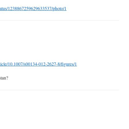
d/status/1238867259629633537/photo/1
article/10.1007/s00134-012-2627-8/figures/1
stan?