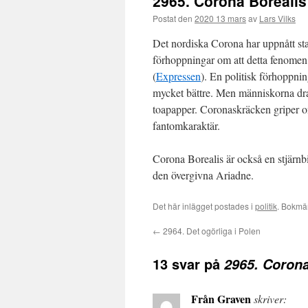
2965. Corona Borealis
Postat den
2020 13 mars
av
Lars Vilks
Det nordiska Corona har uppnått st
förhoppningar om att detta fenomen s
(
Expressen
). En politisk förhoppni
mycket bättre. Men människorna drar 
toapapper. Coronaskräcken griper o
fantomkaraktär.
Corona Borealis är också en stjärn
den övergivna Ariadne.
Det här inlägget postades i
politik
. Bokmä
←
2964. Det ogörliga i Polen
13 svar på
2965. Corona
Från Graven
skriver: