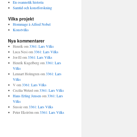
En osannolik historia
Samtid och konstforskning
Vilks projekt
Hommage à Alfred Nobel
Konstvilks
Nya kommentarer
Henrik
om
3361: Lars Vilks
Luca Nesi
om
3361: Lars Vilks
Jor-El
om
3361: Lars Vilks
Henrik Kugelberg
om
3361: Lars
Vilks
Lennart Holmgren
om
3361: Lars
Vilks
V
om
3361: Lars Vilks
Cecilia Wetzel
om
3361: Lars Vilks
Hans Erling Jensen
om
3361: Lars
Vilks
Sussie
om
3361: Lars Vilks
Peter Ekström
om
3361: Lars Vilks