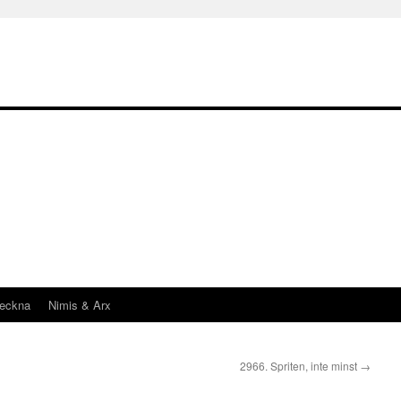
teckna
Nimis & Arx
2966. Spriten, inte minst
→