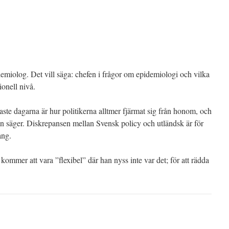
demiolog. Det vill säga: chefen i frågor om epidemiologi och vilka
ionell nivå.
aste dagarna är hur politikerna alltmer fjärmat sig från honom, och
han säger. Diskrepansen mellan Svensk policy och utländsk är för
ång.
 kommer att vara ”flexibel” där han nyss inte var det; för att rädda