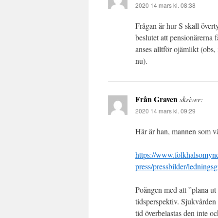
2020 14 mars kl. 08:38
Frågan är hur S skall övert
beslutet att pensionärerna 
anses alltför ojämlikt (obs, 
nu).
Från Graven
skriver:
2020 14 mars kl. 09:29
Här är han, mannen som väg
https://www.folkhalsomyndi
press/pressbilder/ledningsg
Poängen med att ”plana ut k
tidsperspektiv. Sjukvården 
tid överbelastas den inte 