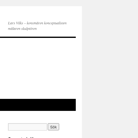
Lars Vilks – konstnären konceptualisten
målaren skulptören