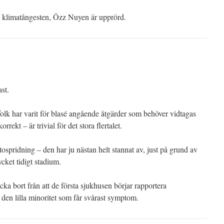
t klimatångesten, Özz Nuyen är upprörd.
st.
 folk har varit för blasé angående åtgärder som behöver vidtagas
rrekt – är trivial för det stora flertalet.
ospridning – den har ju nästan helt stannat av, just på grund av
ycket tidigt stadium.
cka bort från att de första sjukhusen börjar rapportera
den lilla minoritet som får svårast symptom.