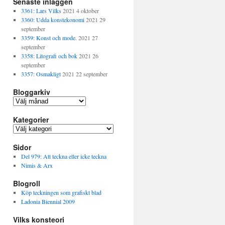
Senaste inläggen
3361: Lars Vilks
2021 4 oktober
3360: Udda konstekonomi
2021 29
september
3359: Konst och mode.
2021 27
september
3358: Litografi och bok
2021 26
september
3357: Osmakligt
2021 22 september
Bloggarkiv
B
l
Kategorier
o
g
K
g
a
a
Sidor
t
r
e
Del 979: Att teckna eller icke teckna
k
g
Nimis & Arx
i
o
v
Blogroll
r
i
Köp teckningen som grafiskt blad
e
Ladonia Biennial 2009
r
Vilks konsteori