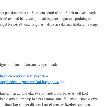
yga pensionärerna att S är deras parti när nu S helt medvetet tagit
får dö av med hänvisning till att begränsningar av spridningen
inget försök att vara rolig här – detta är sakernas tillstånd i Sverige
rar att plana ut kurvan av nysmittade:
gheten.se/globalassets/nyheter-
rupp/anders-tegnell-vertikal-hogupplost.jpg
urvan” är att undvika att sjukvården överbelastas i ett kort
kan därmed i princip hantera samma antal fall, men utsträckt över
och människor slipper dö som konsekvens av överbelastningen.