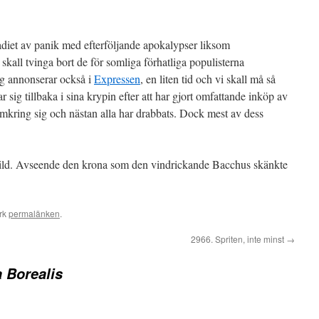
adiet av panik med efterföljande apokalypser liksom
kall tvinga bort de för somliga förhatliga populisterna
ng annonserar också i
Expressen
, en liten tid och vi skall må så
sig tillbaka i sina krypin efter att har gjort omfattande inköp av
mkring sig och nästan alla har drabbats. Dock mest av dess
bild. Avseende den krona som den vindrickande Bacchus skänkte
rk
permalänken
.
2966. Spriten, inte minst
→
 Borealis