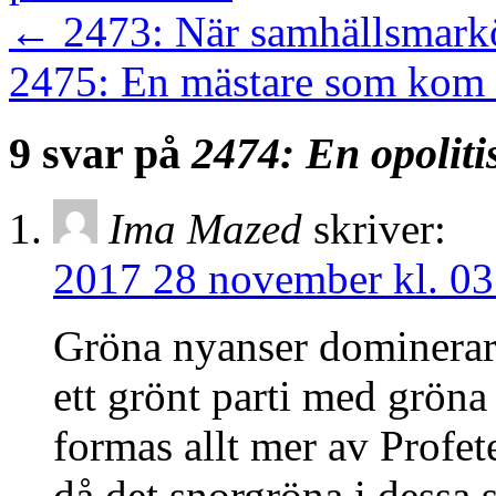
←
2473: När samhällsmarkö
2475: En mästare som kom 
9 svar på
2474: En opoliti
Ima Mazed
skriver:
2017 28 november kl. 03
Gröna nyanser dominerar 
ett grönt parti med gröna
formas allt mer av Prof
då det snorgröna i dessa