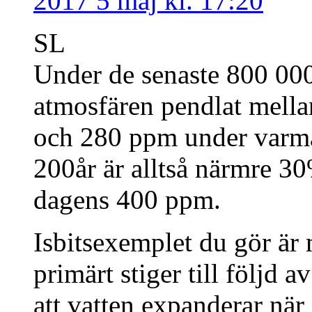
2017 5 maj kl. 17:20
SL
Under de senaste 800 000
atmosfären pendlat mella
och 280 ppm under varma
200år är alltså närmre 30
dagens 400 ppm.
Isbitsexemplet du gör är
primärt stiger till följd a
att vatten expanderar när