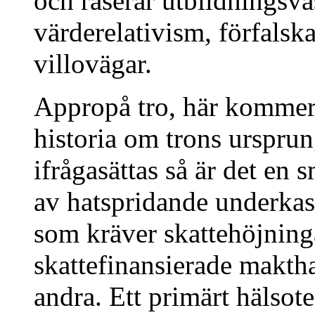
och raserar utbildningsvä
värderelativism, förfalska
villovägar.
Appropå tro, här kommer 
historia om trons urspru
ifrågasättas så är det en
av hatspridande underkaste
som kräver skattehöjninga
skattefinansierade maktha
andra. Ett primärt hälsot