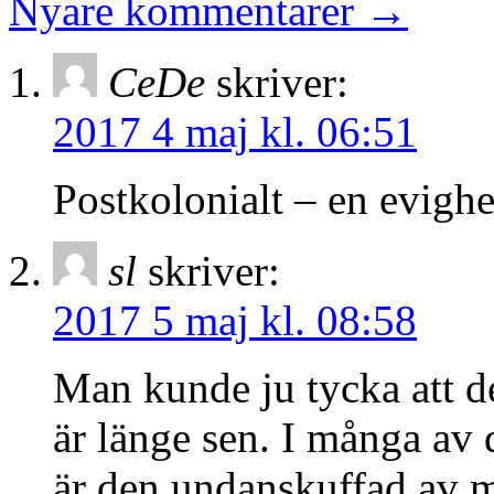
Nyare kommentarer
→
CeDe
skriver:
2017 4 maj kl. 06:51
Postkolonialt – en evigh
sl
skriver:
2017 5 maj kl. 08:58
Man kunde ju tycka att d
är länge sen. I många av
är den undanskuffad av m