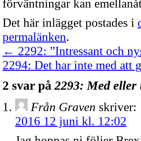
förväntningar kan emellanå
Det här inlägget postades i
permalänken
.
←
2292: ”Intressant och n
2294: Det har inte med att 
2 svar på
2293: Med eller 
Från Graven
skriver:
2016 12 juni kl. 12:02
Jag hoppas ni följer Brex