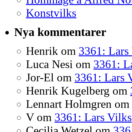
Konstvilks
Nya kommentarer
Henrik
om
3361: Lars 
Luca Nesi
om
3361: La
Jor-El
om
3361: Lars 
Henrik Kugelberg
om
Lennart Holmgren
o
V
om
3361: Lars Vilks
Cecilia Wetzel
om
336