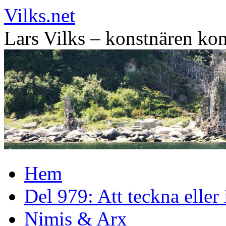
Vilks.net
Lars Vilks – konstnären kon
Hoppa
Hem
till
innehåll
Del 979: Att teckna eller
Nimis & Arx