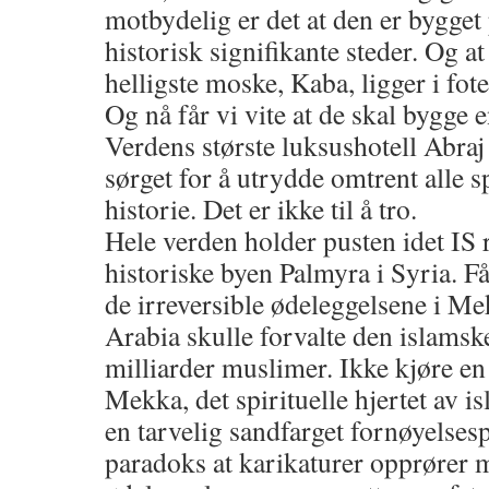
motbydelig er det at den er bygget
historisk signifikante steder. Og a
helligste moske, Kaba, ligger i fot
Og nå får vi vite at de skal bygge e
Verdens største luksushotell Abraj
sørget for å utrydde omtrent alle s
historie. Det er ikke til å tro.
Hele verden holder pusten idet IS 
historiske byen Palmyra i Syria. 
de irreversible ødeleggelsene i M
Arabia skulle forvalte den islamsk
milliarder muslimer. Ikke kjøre en
Mekka, det spirituelle hjertet av is
en tarvelig sandfarget fornøyelsesp
paradoks at karikaturer opprører