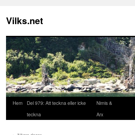
Vilks.net
Hem
Del 979: Att teckna eller icke
Nimis &
Hoppa
teckna
Arx
till
innehåll
←
Några dagar