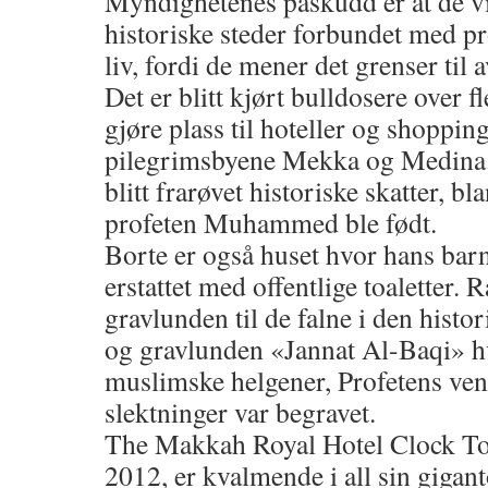
Myndighetenes påskudd er at de vil
historiske steder forbundet med
liv, fordi de mener det grenser til
Det er blitt kjørt bulldosere over f
gjøre plass til hoteller og shopping
pilegrimsbyene Mekka og Medina.
blitt frarøvet historiske skatter, b
profeten Muhammed ble født.
Borte er også huset hvor hans barn 
erstattet med offentlige toaletter. 
gravlunden til de falne i den hist
og gravlunden «Jannat Al-Baqi» h
muslimske helgener, Profetens ve
slektninger var begravet.
The Makkah Royal Hotel Clock Tow
2012, er kvalmende i all sin gigan