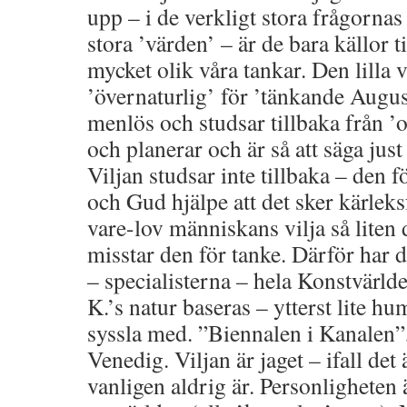
upp – i de verkligt stora frågorna
stora ’värden’ – är de bara källor ti
mycket olik våra tankar. Den lilla v
’övernaturlig’ för ’tänkande Augus
menlös och studsar tillbaka från ’
och planerar och är så att säga just
Viljan studsar inte tillbaka – den 
och Gud hjälpe att det sker kärleks
vare-lov människans vilja så liten de
misstar den för tanke. Därför har 
– specialisterna – hela Konstvärld
K.’s natur baseras – ytterst lite h
syssla med. ”Biennalen i Kanalen”,
Venedig. Viljan är jaget – ifall det 
vanligen aldrig är. Personligheten 