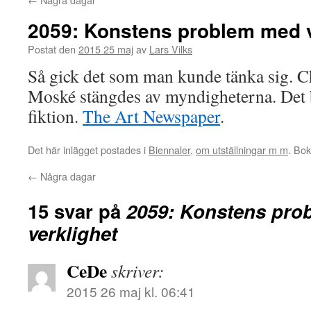
2059: Konstens problem med v
Postat den
2015 25 maj
av
Lars Vilks
Så gick det som man kunde tänka sig. C
Moské stängdes av myndigheterna. Det 
fiktion.
The Art Newspaper
.
Det här inlägget postades i
Biennaler
,
om utställningar m m
. Bo
←
Några dagar
15 svar på
2059: Konstens pro
verklighet
CeDe
skriver:
2015 26 maj kl. 06:41