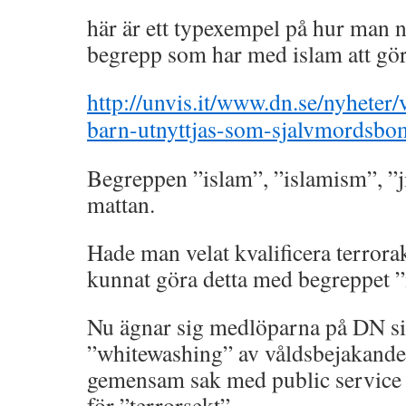
här är ett typexempel på hur man 
begrepp som har med islam att gör
http://unvis.it/www.dn.se/nyheter/v
barn-utnyttjas-som-sjalvmordsbo
Begreppen ”islam”, ”islamism”, ”j
mattan.
Hade man velat kvalificera terrora
kunnat göra detta med begreppet ”
Nu ägnar sig medlöparna på DN sig
”whitewashing” av våldsbejakande
gemensam sak med public service 
för ”terrorsekt”.