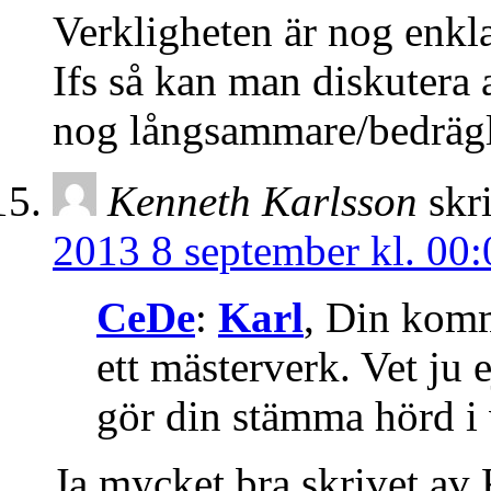
Verkligheten är nog enkla
Ifs så kan man diskutera a
nog långsammare/bedrägli
Kenneth Karlsson
skr
2013 8 september kl. 00:
CeDe
:
Karl
, Din komme
ett mästerverk. Vet ju
gör din stämma hörd i 
Ja mycket bra skrivet av 