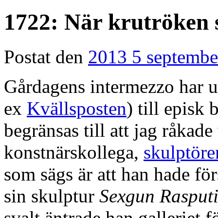
1722: När krutröken 
Postat den
2013 5 septembe
Gårdagens intermezzo har u
ex
Kvällsposten
) till episk
begränsas till att jag råkade
konstnärskollega,
skulptör
som sägs är att han hade för
sin skulptur
Sexgun Rasput
svalt äntrade han galleriet fö