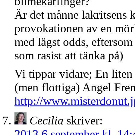
bilmekarfinger?
Är det månne lakritsens k
provokationen av en mörk
med lägst odds, eftersom
som rasist att tänka på)
Vi tippar vidare; En lite
(men flottiga) Angel Fren
http://www.misterdonut.
Cecilia
skriver:
2013 6 september kl. 14: