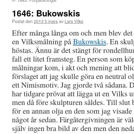
1646: Bukowskis
Postat den
2013 5 mars
av
Lars Vilks
Efter många långa om och men blev det ti
en Vilksmålning på
Bukowskis
. En sku
höstas. Ännu är det stängt för rondellhun
fall ett litet framsteg. En person som kö
målningar kom, i akt och mening att bl
förslaget att jag skulle göra en neutral 
ett Nimismotiv. Jag gjorde två sådana.
har tidgare prövat att lägga ut en Vilks u
men då före skulpturen såldes. Till slut b
för en annan olja en den som jag visade
något år sedan. Färgåtergivningen är väl
själv ingen bra bild av den men den neda