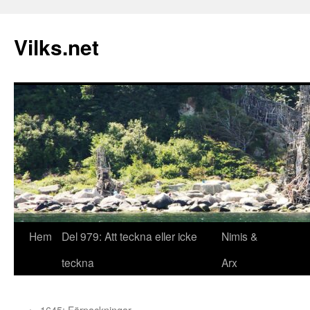
Vilks.net
Hem
Del 979: Att teckna eller icke
Nimis &
Hoppa
teckna
Arx
till
innehåll
←
1645: Förpackningar