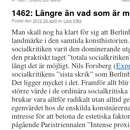
1462: Längre än vad som är mö
Postat den
2012 30 april
av
Lars Vilks
Man skall nog ha klart för sig att Berlin
landmärke i den samtida konsthistorien
socialkritiken varit den dominerande 
den praktiskt taget ”totala socialkritike
långt det är möjligt. Nils Forsberg (
Expr
socialkritikens ”sista skrik” som Berlin
Det ligger mycket i det. Framför allt blir
större värde i de ordinära socialkritisk
brukar vara alltför radikalt utan alltid 
egenvärdet hos de enskilda konstnärerna
intresse för att betona de estetiska fakto
pågående Paristriennalen ”Intense proxi