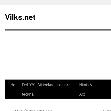
Vilks.net
Hoppa
Hem
Del 979: Att teckna eller icke
Nimis &
till
teckna
Arx
innehåll
←
1461: Örebro och Berlin
1463