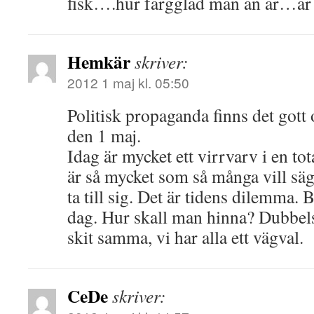
fisk….hur färgglad man än är…är 
Hemkär
skriver:
2012 1 maj kl. 05:50
Politisk propaganda finns det gott
den 1 maj.
Idag är mycket ett virrvarv i en t
är så mycket som så många vill säga
ta till sig. Det är tidens dilemma.
dag. Hur skall man hinna? Dubbels
skit samma, vi har alla ett vägval.
CeDe
skriver: