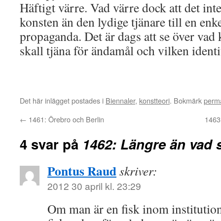
Häftigt värre. Vad värre dock att det int
konsten än den lydige tjänare till en enk
propaganda. Det är dags att se över vad 
skall tjäna för ändamål och vilken identit
Det här inlägget postades i
Biennaler
,
konstteori
. Bokmärk
perm
←
1461: Örebro och Berlin
1463
4 svar på
1462: Längre än vad s
Pontus Raud
skriver:
2012 30 april kl. 23:29
Om man är en fisk inom institutio