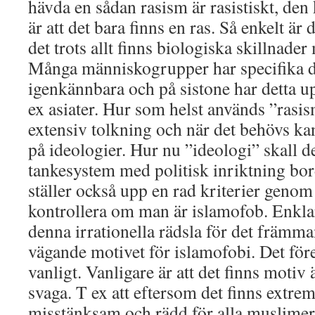
hävda en sådan rasism är rasistiskt, den
är att det bara finns en ras. Så enkelt är
det trots allt finns biologiska skillnade
Många människogrupper har specifika 
igenkännbara och på sistone har detta 
ex asiater. Hur som helst används ”rasis
extensiv tolkning och när det behövs ka
på ideologier. Hur nu ”ideologi” skall d
tankesystem med politisk inriktning bord
ställer också upp en rad kriterier geno
kontrollera om man är islamofob. Enklare
denna irrationella rädsla för det främm
vägande motivet för islamofobi. Det fö
vanligt. Vanligare är att det finns moti
svaga. T ex att eftersom det finns extre
misstänksam och rädd för alla muslimer