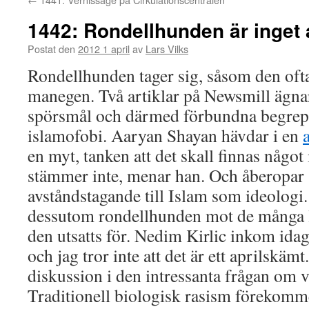
1442: Rondellhunden är inget 
Postat den
2012 1 april
av
Lars Vilks
Rondellhunden tager sig, såsom den ofta 
manegen. Två artiklar på Newsmill ägnar 
spörsmål och därmed förbundna begrep
islamofobi. Aaryan Shayan hävdar i en
en myt, tanken att det skall finnas något 
stämmer inte, menar han. Och åberopar s
avståndstagande till Islam som ideologi
dessutom rondellhunden mot de många 
den utsatts för. Nedim Kirlic inkom ida
och jag tror inte att det är ett aprilskämt.
diskussion i den intressanta frågan om 
Traditionell biologisk rasism förekomme