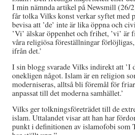
I min nämnda artikel på Newsmill (26/2
får tolka Vilks konst verkar syftet med 
bevisa att ’de’ inte är lika öppna och civ
’Vi’ älskar öppenhet och frihet, ’vi’ är f
våra religiösa föreställningar förlöjligas
ifrån det.’
I sin blogg svarade Vilks indirekt att ’I 
onekligen något. Islam är en religion s
moderniseras, alltså bli föremål för fri
anpassat till det moderna samhället.’
Vilks ger tolkningsföreträdet till de ex
islam. Uttalandet visar att han har förd
punkt i definitionen av islamofobi so