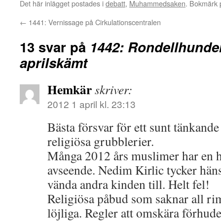
Det här inlägget postades i
debatt
,
Muhammedsaken
. Bokmärk
←
1441: Vernissage på Cirkulationscentralen
13 svar på
1442: Rondellhunden
aprilskämt
Hemkär
skriver:
2012 1 april kl. 23:13
Bästa försvar för ett sunt tänkande 
religiösa grubblerier.
Många 2012 års muslimer har en hel 
avseende. Nedim Kirlic tycker hän
vända andra kinden till. Helt fel!
Religiösa påbud som saknar all ri
löjliga. Regler att omskära förhude