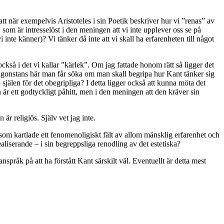
att när exempelvis Aristoteles i sin Poetik beskriver hur vi ”renas” av
 som är intresselöst i den meningen att vi inte upplever oss se på
nte känner)? Vi tänker då inte att vi skall ha erfarenheten till något
ckså i det vi kallar ”kärlek”. Om jag fattade honom rätt så ligger det
r någonstans här man får söka om man skall begripa hur Kant tänker sig
 själen för det obegripliga? I detta ligger också att kunna möta det
en är ett godtyckligt påhitt, men i den meningen att den kräver sin
är religiös. Själv vet jag inte.
 liksom kartlade ett fenomenoligiskt fält av allom mänsklig erfarenhet och
ealiserande – i sin begreppsliga renodling av det estetiska?
anspråk på att ha förstått Kant särskilt väl. Eventuellt är detta mest