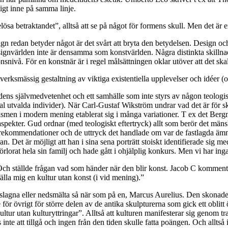
ktigt inne på samma linje.
lösa betraktandet”, alltså att se på något för formens skull. Men det är e
ign redan betyder något är det svårt att bryta den betydelsen. Design och
 designvärlden inte är densamma som konstvärlden. Några distinkta skilln
nivå. För en konstnär är i regel målsättningen oklar utöver att det skall
verksmässig gestaltning av viktiga existentiella upplevelser och idéer (o
idens självmedvetenhet och ett samhälle som inte styrs av någon teolog
t antal utvalda individer). När Carl-Gustaf Wikström undrar vad det är f
onismen i modern mening etablerat sig i många variationer. T ex det Be
aspekter. Gud ordnar (med teologiskt eftertryck) allt som berör det män
 rekommendationer och de uttryck det handlade om var de fastlagda ämne
n. Det är möjligt att han i sina sena porträtt stoiskt identifierade sig m
orat hela sin familj och hade gått i ohjälplig konkurs. Men vi har inga 
Och ställde frågan vad som händer när den blir konst. Jacob C komment
tälla mig en kultur utan konst (i vid mening).”
erslagna eller nedsmälta så när som på en, Marcus Aurelius. Den skonades
 för övrigt för större delen av de antika skulpturerna som gick ett oblitt
kultur utan kulturyttringar”. Alltså att kulturen manifesterar sig genom tra
nte att tillgå och ingen från den tiden skulle fatta poängen. Och alltså 