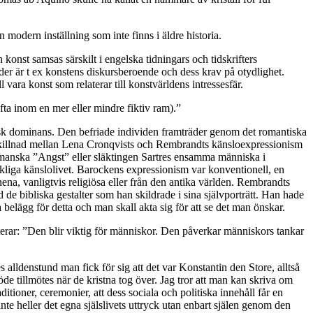
n modern inställning som inte finns i äldre historia.
 konst samsas särskilt i engelska tidningars och tidskrifters
ader är t ex konstens diskursberoende och dess krav på otydlighet.
 vara konst som relaterar till konstvärldens intressesfär.
fta inom en mer eller mindre fiktiv ram).”
isk dominans. Den befriade individen framträder genom det romantiska
ör skillnad mellan Lena Cronqvists och Rembrandts känsloexpressionism
rgmanska ”Angst” eller släktingen Sartres ensamma människa i
skliga känslolivet. Barockens expressionism var konventionell, en
na, vanligtvis religiösa eller från den antika världen. Rembrandts
ed de bibliska gestalter som han skildrade i sina självporträtt. Han hade
belägg för detta och man skall akta sig för att se det man önskar.
erar: ”Den blir viktig för människor. Den påverkar människors tankar
 alldenstund man fick för sig att det var Konstantin den Store, alltså
 öde tillmötes när de kristna tog över. Jag tror att man kan skriva om
ditioner, ceremonier, att dess sociala och politiska innehåll får en
inte heller det egna själslivets uttryck utan enbart själen genom den