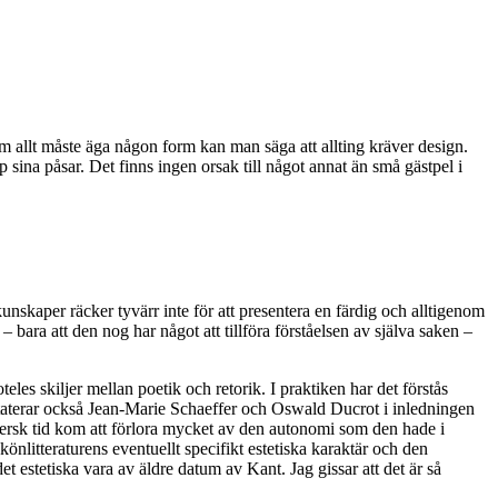
om allt måste äga någon form kan man säga att allting kräver design.
 sina påsar. Det finns ingen orsak till något annat än små gästpel i
nskaper räcker tyvärr inte för att presentera en färdig och alltigenom
 bara att den nog har något att tillföra förståelsen av själva saken –
eles skiljer mellan poetik och retorik. I praktiken har det förstås
onstaterar också Jean-Marie Schaeffer och Oswald Ducrot i inledningen
mersk tid kom att förlora mycket av den autonomi som den hade i
könlitteraturens eventuellt specifikt estetiska karaktär och den
et estetiska vara av äldre datum av Kant. Jag gissar att det är så