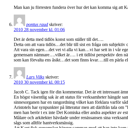
Man kan ju förresten fundera över hur det kan komma sig att Kant
pontus raud
skriver:
2010 28 november kl. 01:06
Det är detta med tidlös konst som ställer till det….
Detta om att vara tidlös…det blir till sist en fråga om subjektiv
Att vara sin egen…det vet vi alla vi kan…vi har sett in i vår e
gemensam nämnare….vilket är…. i ett tidlöst perspektiv den nämn
som kan förvalta ens åsikt…det som finns kvar….till en pärla ell
Lars Vilks
skriver:
2010 30 november kl. 00:15
Jacob C. Tack igen för din kommentar. Det är ett intressant ämn
En högst väsentlig sak är att status för verksamheter hängde s
sinnesorganen har en rangordning vilket kan förklara varför såd
Aristotels har synpunkter på litteratur men att därifrån tala om
men han berör t ex inte Det Komiska eller andra aspekter av est
Målare och arkitekter hävdade under renässansen sina verksamhe
sågs som alltför hantverksmässig.
Att Kant fick genomslag hänger samman med att han inte kom f