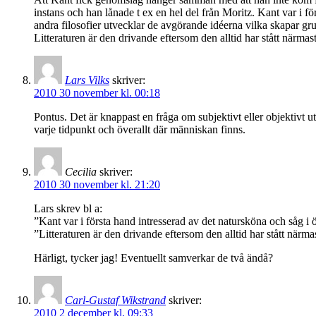
instans och han lånade t ex en hel del från Moritz. Kant var i f
andra filosofier utvecklar de avgörande idéerna vilka skapar g
Litteraturen är den drivande eftersom den alltid har stått närmast
Lars Vilks
skriver:
2010 30 november kl. 00:18
Pontus. Det är knappast en fråga om subjektivt eller objektivt u
varje tidpunkt och överallt där människan finns.
Cecilia
skriver:
2010 30 november kl. 21:20
Lars skrev bl a:
”Kant var i första hand intresserad av det natursköna och såg i 
”Litteraturen är den drivande eftersom den alltid har stått närmas
Härligt, tycker jag! Eventuellt samverkar de två ändå?
Carl-Gustaf Wikstrand
skriver:
2010 2 december kl. 09:33