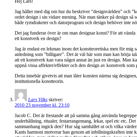
Hej Lars!
Jag håller med dig om hur du beskriver ”designvärlden” och ”kons
ordet design i sin vidare mening. När man tänker på design så 
både rymdraketer och datorprogram och design behöver inte nödv
Det jag funderar över är om man designar konst? För att vända p
ett konstverk en design?
Jag är endast en lekman inom det konstteoretiska men för mig så 
anledning som ”billigare”. Det är väl här som man kan börja tala
att ett konstverk kan vara något annat än just en design. Man k
uppnå vissa affekter/effekter och den design av konstverk som gö
Detta innebär givetvis att man låter konsten närma sig designe
institutionella konstteorin.
Lars Vilks
skriver:
2010 23 november kl. 23:10
Jacob C. Det är frestande att på samma gång använda begreppet est
underhållning, ritualer, festarrangemang, lekar, spel etc etc. D
sammanhang ingick den? Hur såg samhället ut och vilka värderi
Kants harmoni motverar han genom att inbillningskraften inte ka