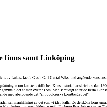
e finns samt Linköping
ivits av Lukas, Jacob C och Carl-Gustaf Wikstrand angående konstens å
uppfattningen om konstens tidlöshet. Konsthistoria har skrivits sedan 1800
gammalt, det är man överens om. Men samtidigt antar de flesta i konstvä
derande med åberopande det ”antropologiska konstbegreppet”.
 en sådan sammanhållning av det som vi idag kallar för de sköna konstern
n här påminna om medeltidens estetik. Umberto Eco skriver t ex att Tho