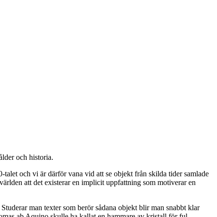
lder och historia.
-talet och vi är därför vana vid att se objekt från skilda tider samlade
rlden att det existerar en implicit uppfattning som motiverar en
a. Studerar man texter som berör sådana objekt blir man snabbt klar
mas ab Aquino skulle ha kallat en hammare av kristall för ful