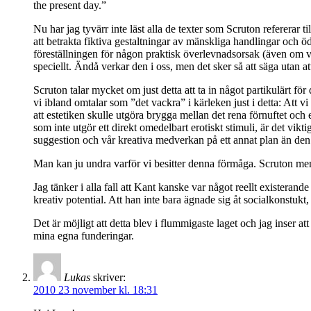
the present day.”
Nu har jag tyvärr inte läst alla de texter som Scruton refererar 
att betrakta fiktiva gestaltningar av mänskliga handlingar och öd
föreställningen för någon praktisk överlevnadsorsak (även om vi 
speciellt. Ändå verkar den i oss, men det sker så att säga utan att 
Scruton talar mycket om just detta att ta in något partikulärt fö
vi ibland omtalar som ”det vackra” i kärleken just i detta: Att 
att estetiken skulle utgöra brygga mellan det rena förnuftet och e
som inte utgör ett direkt omedelbart erotiskt stimuli, är det vikt
suggestion och vår kreativa medverkan på ett annat plan än den re
Man kan ju undra varför vi besitter denna förmåga. Scruton menar 
Jag tänker i alla fall att Kant kanske var något reellt existerand
kreativ potential. Att han inte bara ägnade sig åt socialkonstukt
Det är möjligt att detta blev i flummigaste laget och jag inser att
mina egna funderingar.
Lukas
skriver:
2010 23 november kl. 18:31