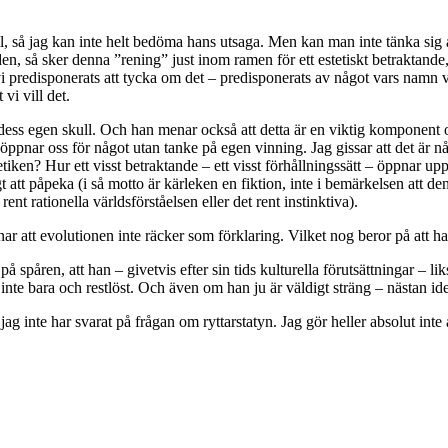
till, så jag kan inte helt bedöma hans utsaga. Men kan man inte tänka sig 
en, så sker denna ”rening” just inom ramen för ett estetiskt betraktande,
predisponerats att tycka om det – predisponerats av något vars namn vi i
vi vill det.
r dess egen skull. Och han menar också att detta är en viktig komponent o
vi öppnar oss för något utan tanke på egen vinning. Jag gissar att det ä
tiken? Hur ett visst betraktande – ett visst förhållningssätt – öppnar upp
igt att påpeka (i så motto är kärleken en fiktion, inte i bemärkelsen att d
nt rationella världsförståelsen eller det rent instinktiva).
att evolutionen inte räcker som förklaring. Vilket nog beror på att han 
e på spåren, att han – givetvis efter sin tids kulturella förutsättningar –
, inte bara och restlöst. Och även om han ju är väldigt sträng – nästan id
 jag inte har svarat på frågan om ryttarstatyn. Jag gör heller absolut inte 