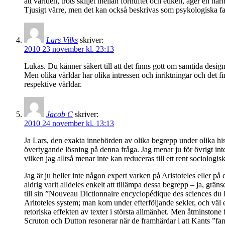
att världen, trots skiljet mellan förnuftet och etiken, äger en har
Tjusigt värre, men det kan också beskrivas som psykologiska fa
Lars Vilks
skriver:
2010 23 november kl. 23:13
Lukas. Du känner säkert till att det finns gott om samtida desi
Men olika världar har olika intressen och inriktningar och det fi
respektive världar.
Jacob C
skriver:
2010 24 november kl. 13:13
Ja Lars, den exakta innebörden av olika begrepp under olika hist
övertygande lösning på denna fråga. Jag menar ju för övrigt inte 
vilken jag alltså menar inte kan reduceras till ett rent sociologi
Jag är ju heller inte någon expert varken på Aristoteles eller på 
aldrig varit alldeles enkelt att tillämpa dessa begrepp – ja, gr
till sin ”Nouveau Dictionnaire encyclopédique des sciences du 
Aritoteles system; man kom under efterföljande sekler, och väl eg
retoriska effekten av texter i största allmänhet. Men åtminstone 
Scruton och Dutton resonerar när de framhärdar i att Kants ”fanta