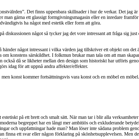
tvälrden”. Det finns uppenbara skillnader i hur de verkar. Det jag är in
ser man gärna ett glassigt formgivningsmagasin eller en inredare framf
ändigtvis ha något med estetik eller form att göra.
å diskussionen något så tycker jag det vore intressant att fråga sig jus
händer något intressant i vilka värden jag tillskriver ett objekt om det 
 om konstens särskildhet. I folkmun brukar man tala om att man skapar e
an också då se likheter mellan den design som historiskt har utförts ge
rs idag för att uppnå andra affekter/effekter.
n, men konst kommer fortsättningsvis vara konst och en möbel en möbel
etiskt på ett brett och smalt sätt. När man tar i blir alla verksamheter
et moderna begreppet har en långt mer ambitiös och exkluderande betydels
ngar och uppfattningar hade man? Man löser inte sådana problem genom
n finna ett svar eller någon förklaring på skönhetsupplevelsen. Men de