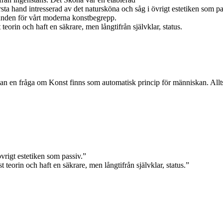
örsta hand intresserad av det natursköna och såg i övrigt estetiken som 
runden för vårt moderna konstbegrepp.
 teorin och haft en säkrare, men långtifrån självklar, status.
tan en fråga om Konst finns som automatisk princip för människan. Alltså
övrigt estetiken som passiv.”
t teorin och haft en säkrare, men långtifrån självklar, status.”