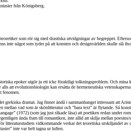
moni.
ntasier från Königsberg.
gnteoretiker som rör sig med drastiska utvidgningar av begreppet. Efters
nns inte något som tyder på att konsten och designvärlden skulle slå ihop
oriska epoker utgör ju ett icke föraktligt tolkningsproblem. Och mina ku
alls att evolutionsbiologin kan ersätta de hermeneutiska vetenskaperna –
skt fenomen.
det grekiska dramat. Jag finner ändå i sammanhanget intressant att Aristot
änsen mellan vad som är skönlitteratur och ”bara text” är flytande. Så k
langage” (1972) (som jag just råkade läsa) att poetiken redan under ro
entligen ända fram till romantiken, inte allid att skilja mellan poesins/s
för litteraturstudiets vidkommande verkar det teoretiska urskiljandet av d
sier” inte var helt tagna ur luften.