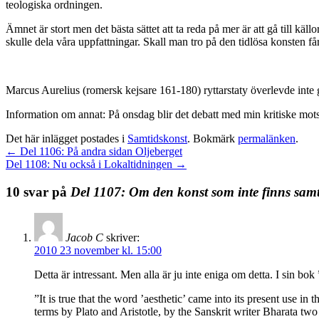
teologiska ordningen.
Ämnet är stort men det bästa sättet att ta reda på mer är att gå till k
skulle dela våra uppfattningar. Skall man tro på den tidlösa konsten f
Marcus Aurelius (romersk kejsare 161-180) ryttarstaty överlevde inte 
Information om annat: På onsdag blir det debatt med min kritiske mots
Det här inlägget postades i
Samtidskonst
. Bokmärk
permalänken
.
←
Del 1106: På andra sidan Oljeberget
Del 1108: Nu också i Lokaltidningen
→
10 svar på
Del 1107: Om den konst som inte finns sam
Jacob C
skriver:
2010 23 november kl. 15:00
Detta är intressant. Men alla är ju inte eniga om detta. I sin bo
”It is true that the word ’aesthetic’ came into its present use i
terms by Plato and Aristotle, by the Sanskrit writer Bharata two 