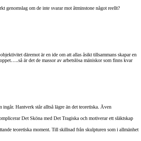
tarkt genomslag om de inte svarar mot åtminstone något reellt?
bjektivitet däremot är en ide om att allas åsikt tillsammans skapar en
sloppet…..så är det de massor av arbetslösa mäniskor som finns kvar
ngår. Hantverk står alltså lägre än det teoretiska. Även
an komplicerar Det Sköna med Det Tragiska och motiverar ett släktskap
ande teoretiska moment. Till skillnad från skulpturen som i allmänhet