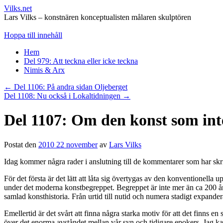
Vilks.net
Lars Vilks – konstnären konceptualisten målaren skulptören
Hoppa till innehåll
Hem
Del 979: Att teckna eller icke teckna
Nimis & Arx
←
Del 1106: På andra sidan Oljeberget
Del 1108: Nu också i Lokaltidningen
→
Del 1107: Om den konst som int
Postat den
2010 22 november
av
Lars Vilks
Idag kommer några rader i anslutning till de kommentarer som har skr
För det första är det lätt att låta sig övertygas av den konventionella 
under det moderna konstbegreppet. Begreppet är inte mer än ca 200 år 
samlad konsthistoria. Från urtid till nutid och numera stadigt expan
Emellertid är det svårt att finna några starka motiv för att det finns
över det enorma avståndet mellan vår syn och tidigare epokers. Jag ka