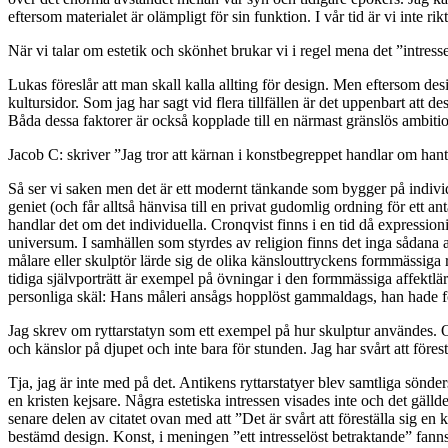
eftersom materialet är olämpligt för sin funktion. I vår tid är vi inte ri
När vi talar om estetik och skönhet brukar vi i regel mena det ”intresse
Lukas föreslår att man skall kalla allting för design. Men eftersom des
kultursidor. Som jag har sagt vid flera tillfällen är det uppenbart att
Båda dessa faktorer är också kopplade till en närmast gränslös ambitions
Jacob C: skriver ”Jag tror att kärnan i konstbegreppet handlar om hant
Så ser vi saken men det är ett modernt tänkande som bygger på indiv
geniet (och får alltså hänvisa till en privat gudomlig ordning för et
handlar det om det individuella. Cronqvist finns i en tid då expressi
universum. I samhällen som styrdes av religion finns det inga sådana 
målare eller skulptör lärde sig de olika känslouttryckens formmässiga
tidiga självporträtt är exempel på övningar i den formmässiga affektlära
personliga skäl: Hans måleri ansågs hopplöst gammaldags, han hade förl
Jag skrev om ryttarstatyn som ett exempel på hur skulptur användes. 
och känslor på djupet och inte bara för stunden. Jag har svårt att föres
Tja, jag är inte med på det. Antikens ryttarstatyer blev samtliga sönd
en kristen kejsare. Några estetiska intressen visades inte och det gällde
senare delen av citatet ovan med att ”Det är svårt att föreställa sig en 
bestämd design. Konst, i meningen ”ett intresselöst betraktande” fanns i