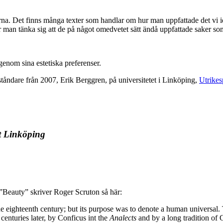
ällorna. Det finns många texter som handlar om hur man uppfattade det vi
år man tänka sig att de på något omedvetet sätt ändå uppfattade saker so
genom sina estetiska preferenser.
tåndare från 2007, Erik Berggren, på universitetet i Linköping,
Utrikes
t Linköping
k ”Beauty” skriver Roger Scruton så här:
n the eighteenth century; but its purpose was to denote a human universal
centuries later, by Conficus int the
Analects
and by a long tradition of 