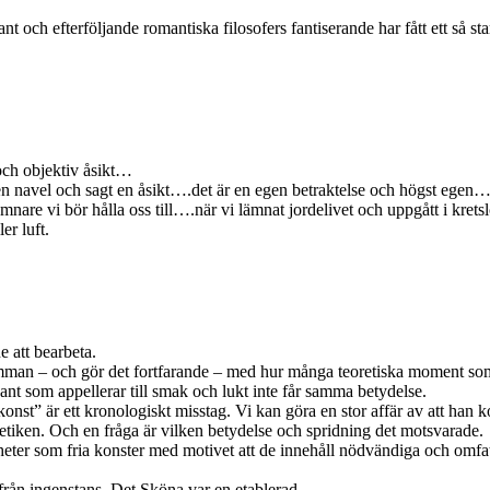
 och efterföljande romantiska filosofers fantiserande har fått ett så s
 och objektiv åsikt…
gen navel och sagt en åsikt….det är en egen betraktelse och högst egen…o
are vi bör hålla oss till….när vi lämnat jordelivet och uppgått i kret
er luft.
e att bearbeta.
amman – och gör det fortfarande – med hur många teoretiska moment som i
ant som appellerar till smak och lukt inte får samma betydelse.
 ”konst” är ett kronologiskt misstag. Vi kan göra en stor affär av att h
etiken. Och en fråga är vilken betydelse och spridning det motsvarade.
ter som fria konster med motivet att de innehåll nödvändiga och omfatt
rån ingenstans. Det Sköna var en etablerad