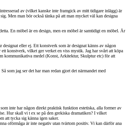
tresserad av (vilket kanske inte framgick av mitt tidigare inlägg) är
ör sig. Men man bör också tänka på att man mycket väl kan designa
t detta. En möbel är en design, men en möbel är samtidigt en möbel. Är
är designat eller ej. Ett konstverk som är designat känns av någon
tt konstverk, vilket ger verket en viss mystik. Jag har svårt att köpa
nom kommunikativa medel (Konst, Arkitektur, Skulptur etc) för att
. Så som jag ser det har man redan gjort det närmandet med
 som inte har någon direkt praktisk funktion estetiska, alla former av
e. Hur skall vi t ex se på den grekiska dramatiken? I vilket
 att tycka sig känna igen saker.
nna oförmåga är inte negativ utan tvärtom positiv. Vi kan därför ana