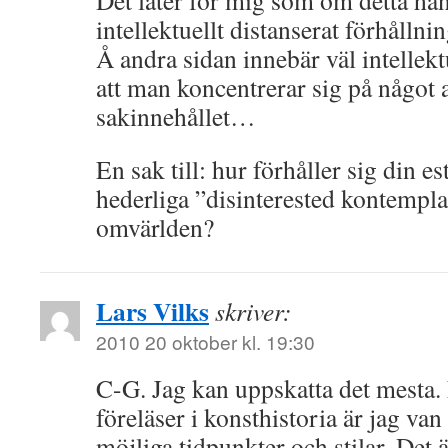
Det låter för mig som om detta ha
intellektuellt distanserat förhållnin
Å andra sidan innebär väl intellekt
att man koncentrerar sig på något 
sakinnehållet…
En sak till: hur förhåller sig din es
hederliga ”disinterested kontemplat
omvärlden?
Lars Vilks
skriver:
2010 20 oktober kl. 19:30
C-G. Jag kan uppskatta det mesta.
föreläser i konsthistoria är jag van 
möjliga tidpunkter och stilar. Det 