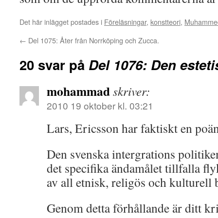
Det här inlägget postades i
Föreläsningar
,
konstteori
,
Muhamme
←
Del 1075: Åter från Norrköping och Zucca.
20 svar på
Del 1076: Den estet
mohammad
skriver:
2010 19 oktober kl. 03:21
Lars, Ericsson har faktiskt en po
Den svenska intergrations politiken
det specifika ändamålet tillfalla f
av all etnisk, religös och kulturel
Genom detta förhållande är ditt kri