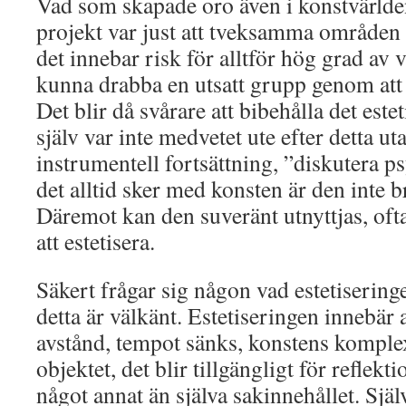
Vad som skapade oro även i konstvärlde
projekt var just att tveksamma områden es
det innebar risk för alltför hög grad av v
kunna drabba en utsatt grupp genom att t
Det blir då svårare att bibehålla det este
själv var inte medvetet ute efter detta u
instrumentell fortsättning, ”diskutera
det alltid sker med konsten är den inte b
Däremot kan den suveränt utnyttjas, oft
att estetisera.
Säkert frågar sig någon vad estetiseringe
detta är välkänt. Estetiseringen innebär a
avstånd, tempot sänks, konstens komple
objektet, det blir tillgängligt för reflekti
något annat än själva sakinnehållet. Själv