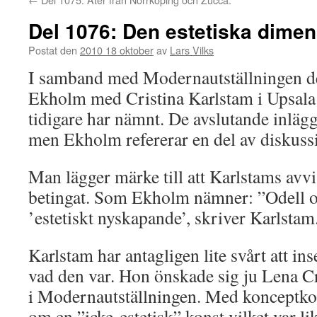
Del 1076: Den estetiska dime
Postat den
2010 18 oktober
av
Lars Vilks
I samband med Modernautställningen d
Ekholm med Cristina Karlstam i Upsala 
tidigare har nämnt. De avslutande inlägg
men Ekholm refererar en del av diskussi
Man lägger märke till att Karlstams avvi
betingat. Som Ekholm nämner: ”Odell oc
’estetiskt nyskapande’, skriver Karlstam
Karlstam har antagligen lite svårt att inse
vad den var. Hon önskade sig ju Lena C
i Modernautställningen. Med konceptko
om en ”icke-estetisk” konst vilket var li