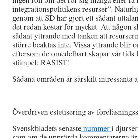
integrationspolitikens resurser”. Natur
genom att SD har gjort ett sådant uttalan
det redan kostar för mycket. Att någon sk
sådant yttrande med tanken att resurser
större beaktas inte. Vissa yttrande blir o
eftersom de omedelbart skapar vår tids f
stämpel: RASIST!
Sådana områden är särskilt intressanta at
Överdriven estetisering av föreläsnings
Svenskbladets senaste
nummer
i djurse
som om de upprörda kommentarerna är sk