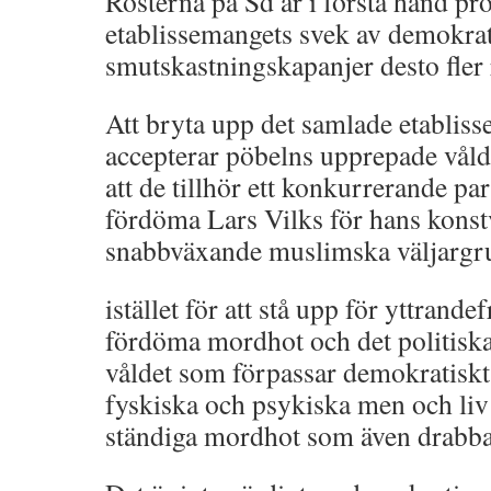
Rösterna på Sd är i första hand pr
etablissemangets svek av demokrat
smutskastningskapanjer desto fler 
Att bryta upp det samlade etabliss
accepterar pöbelns upprepade våld 
att de tillhör ett konkurrerande part
fördöma Lars Vilks för hans konstv
snabbväxande muslimska väljargr
istället för att stå upp för yttrande
fördöma mordhot och det politiska
våldet som förpassar demokratiskt 
fyskiska och psykiska men och liv 
ständiga mordhot som även drabba