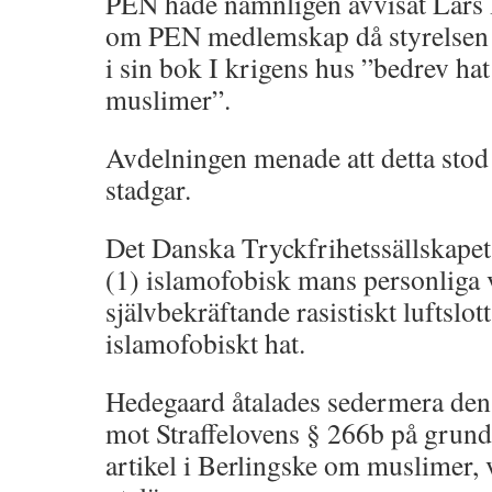
PEN hade nämnligen avvisat Lars
om PEN medlemskap då styrelsen
i sin bok I krigens hus ”bedrev h
muslimer”.
Avdelningen menade att detta stod
stadgar.
Det Danska Tryckfrihetssällskapet 
(1) islamofobisk mans personliga v
självbekräftande rasistiskt luftslot
islamofobiskt hat.
Hedegaard åtalades sedermera den 1
mot Straffelovens § 266b på grund 
artikel i Berlingske om muslimer, v