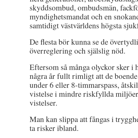
skyddsombud, ombudsmän, fackfö
myndighetsmandat och en snokand
samtidigt västvärldens högsta sjuk
De flesta bör kunna se de övertyd
överreglering och själslig nöd.
Eftersom så många olyckor sker i
några år fullt rimligt att de boende
under 6 eller 8-timmarspass, åtski
vistelse i mindre riskfyllda miljöe
vistelser.
Man kan slippa att fångas i trygg
ta risker ibland.