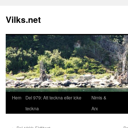
Vilks.net
Hoppa
Hem
Del 979: Att teckna eller icke
Nimis &
till
teckna
Arx
innehåll
←
Del 1060: Eldfängt
De