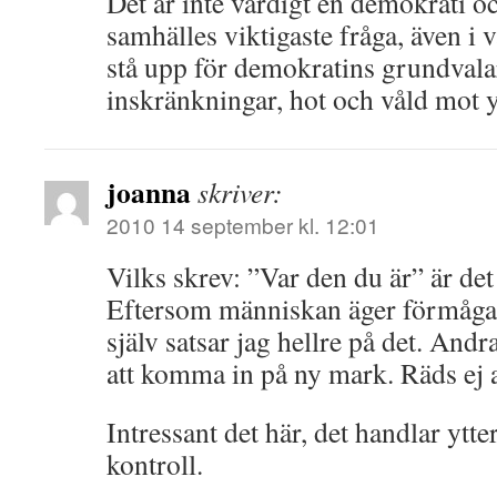
Det är inte värdigt en demokrati och
samhälles viktigaste fråga, även i va
stå upp för demokratins grundvala
inskränkningar, hot och våld mot y
joanna
skriver:
2010 14 september kl. 12:01
Vilks skrev: ”Var den du är” är det
Eftersom människan äger förmågan
själv satsar jag hellre på det. Andr
att komma in på ny mark. Räds ej al
Intressant det här, det handlar ytt
kontroll.