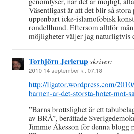
genomlyser, när det är möjligt, all
Väsentligast är att det blir så stor
uppenbart icke-islamofobisk konst
rondellhund. Eftersom alltför mån
möjligheter väljer jag naturligtvis 
Torbjörn Jerlerup
skriver:
2010 14 september kl. 07:18
http://ligator.wordpress.com/201
barnen-ar-det-storsta-hotet-mot-s
”Barns brottslighet är ett tabube
av BRÅ”, berättade Sverigedemokr
Jimmie Åkesson för denna blogg 