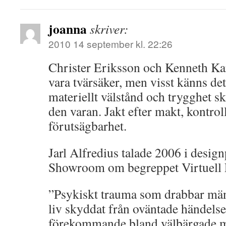
joanna
skriver:
2010 14 september kl. 22:26
Christer Eriksson och Kenneth Karl
vara tvärsäker, men visst känns det
materiellt välstånd och trygghet s
den varan. Jakt efter makt, kontrol
förutsägbarhet.
Jarl Alfredius talade 2006 i desi
Showroom om begreppet Virtuell 
”Psykiskt trauma som drabbar män
liv skyddat från oväntade händelse
förekommande bland välbärgade m