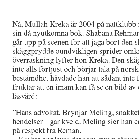
Nå, Mullah Kreka är 2004 på nattklubb i 
sin då nyutkomna bok. Shabana Rehman 
går upp på scenen för att jaga bort den
skäggprydde oundvikligen sprider omkrin
överraskning lyfter hon Kreka. Den skä
inte alls förtjust och börjar tala på nors
bestämdhet hävdade han att sådant inte
fruktar att en imam kan få se en bild av
läsvärd:
”Hans advokat, Brynjar Meling, snakket 
hendelsen i går kveld. Meling sier han e
på respekt fra Reman.