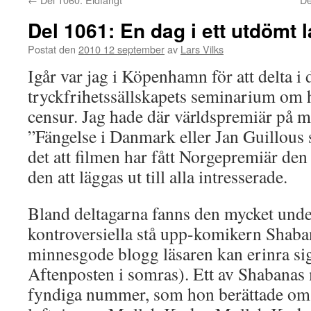
Del 1061: En dag i ett utdömt 
Postat den
2010 12 september
av
Lars Vilks
Igår var jag i Köpenhamn för att delta i
tryckfrihetssällskapets seminarium om 
censur. Jag hade där världspremiär på mi
”Fängelse i Danmark eller Jan Guillous s
det att filmen har fått Norgepremiär d
den att läggas ut till alla intresserade.
Bland deltagarna fanns den mycket und
kontroversiella stå upp-komikern Sha
minnesgode blogg läsaren kan erinra si
Aftenposten i somras). Ett av Shabanas
fyndiga nummer, som hon berättade om,