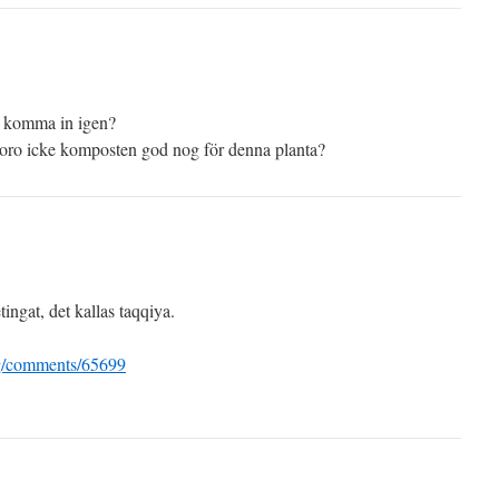
t komma in igen?
, voro icke komposten god nog för denna planta?
ingat, det kallas taqqiya.
rg/comments/65699