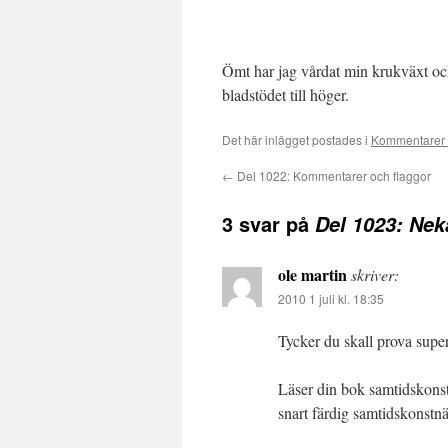
Ömt har jag vårdat min krukväxt oc
bladstödet till höger.
Det här inlägget postades i
Kommentarer 
←
Del 1022: Kommentarer och flaggor
3 svar på
Del 1023: Nek
ole martin
skriver:
2010 1 juli kl. 18:35
Tycker du skall prova supe
Läser din bok samtidskonstn
snart färdig samtidskonstnär