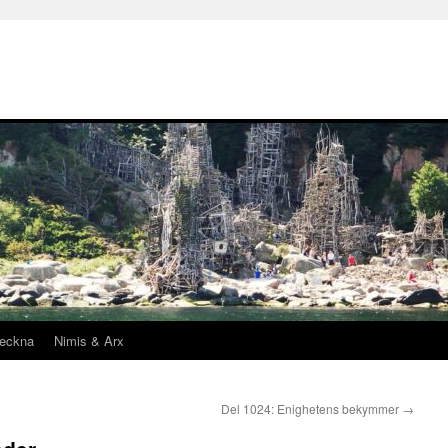
teckna
Nimis & Arx
Del 1024: Enighetens bekymmer
→