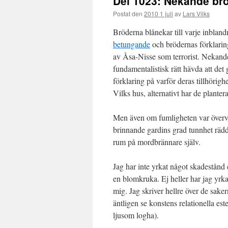
Del 1023: Nekande br
Postat den
2010 1 juli
av
Lars Vilks
Bröderna blånekar till varje inblan
betungande
och brödernas förklaringa
av Åsa-Nisse som terrorist. Nekande
fundamentalistisk rätt hävda att det 
förklaring på varför deras tillhörig
Vilks hus, alternativt har de planter
Men även om fumligheten var överväl
brinnande gardins grad tunnhet rädd
rum på mordbrännare själv.
Jag har inte yrkat något skadestånd e
en blomkruka. Ej heller har jag yrk
mig. Jag skriver hellre över de sake
äntligen se konstens relationella est
ljusom logha).