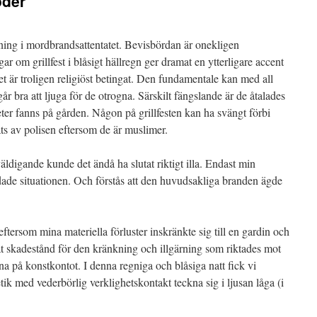
öder
dning i mordbrandsattentatet. Bevisbördan är onekligen
r om grillfest i blåsigt hällregn ger dramat en ytterligare accent
t är troligen religiöst betingat. Den fundamentale kan med all
går bra att ljuga för de otrogna. Särskilt fängslande är de åtalades
heter fanns på gården. Någon på grillfesten kan ha svängt förbi
ats av polisen eftersom de är muslimer.
digande kunde det ändå ha slutat riktigt illa. Endast min
ade situationen. Och förstås att den huvudsakliga branden ägde
ftersom mina materiella förluster inskränkte sig till en gardin och
at skadestånd för den kränkning och illgärning som riktades mot
rna på konstkontot. I denna regniga och blåsiga natt fick vi
etik med vederbörlig verklighetskontakt teckna sig i ljusan låga (i