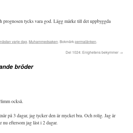
h prognosen tycks vara god. Lägg märke till det uppbyggda
nästan varje dag
,
Muhammedsaken
. Bokmärk
permalänken
.
Del 1024: Enighetens bekymmer
→
ande bröder
rlimm också.
är på 3 dagar, jag tycker den är mycket bra. Och rolig. Jag är
 nu eftersom jag läst i 2 dagar.