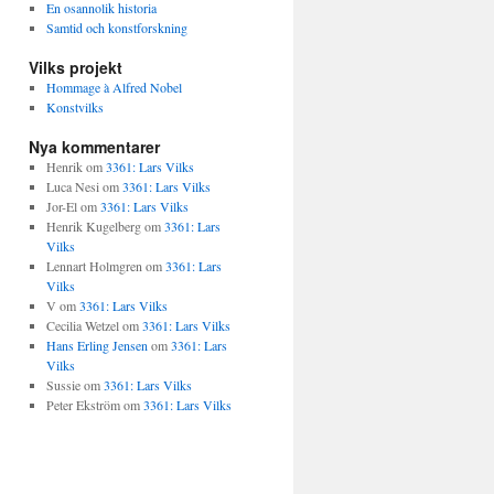
En osannolik historia
Samtid och konstforskning
Vilks projekt
Hommage à Alfred Nobel
Konstvilks
Nya kommentarer
Henrik
om
3361: Lars Vilks
Luca Nesi
om
3361: Lars Vilks
Jor-El
om
3361: Lars Vilks
Henrik Kugelberg
om
3361: Lars
Vilks
Lennart Holmgren
om
3361: Lars
Vilks
V
om
3361: Lars Vilks
Cecilia Wetzel
om
3361: Lars Vilks
Hans Erling Jensen
om
3361: Lars
Vilks
Sussie
om
3361: Lars Vilks
Peter Ekström
om
3361: Lars Vilks