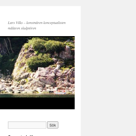
Lars Vilks – konstnären konceptualisten
målaren skulptören