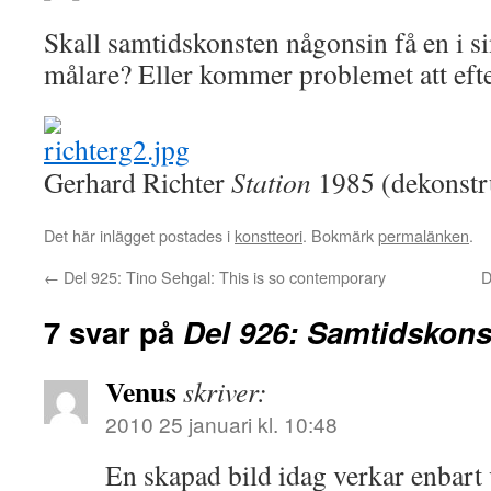
Skall samtidskonsten någonsin få en i s
målare? Eller kommer problemet att efte
Gerhard Richter
Station
1985 (dekonstru
Det här inlägget postades i
konstteori
. Bokmärk
permalänken
.
←
Del 925: Tino Sehgal: This is so contemporary
D
7 svar på
Del 926: Samtidskon
Venus
skriver:
2010 25 januari kl. 10:48
En skapad bild idag verkar enbart 