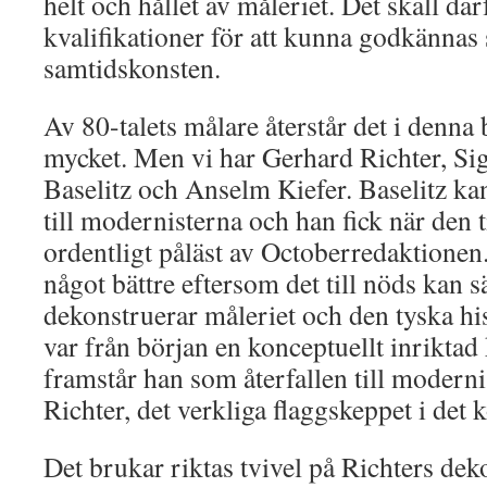
helt och hållet av måleriet. Det skall därf
kvalifikationer för att kunna godkännas
samtidskonsten.
Av 80-talets målare återstår det i denna
mycket. Men vi har Gerhard Richter, Si
Baselitz och Anselm Kiefer. Baselitz ka
till modernisterna och han fick när den 
ordentligt påläst av Octoberredaktionen.
något bättre eftersom det till nöds kan s
dekonstruerar måleriet och den tyska hi
var från början en konceptuellt inrikta
framstår han som återfallen till modern
Richter, det verkliga flaggskeppet i det 
Det brukar riktas tvivel på Richters de