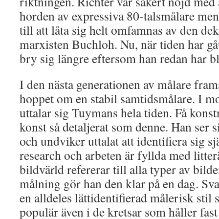
riktningen. Richter var säkert nöjd med a
horden av expressiva 80-talsmålare men
till att låta sig helt omfamnas av den d
marxisten Buchloh. Nu, när tiden har gåt
bry sig längre eftersom han redan har b
I den nästa generationen av målare fr
hoppet om en stabil samtidsmålare. I mot
uttalar sig Tuymans hela tiden. Få konst
konst så detaljerat som denne. Han ser 
och undviker uttalat att identifiera sig 
research och arbeten är fyllda med litter
bildvärld refererar till alla typer av bild
målning gör han den klar på en dag. Sva
en alldeles lättidentifierad målerisk stil
populär även i de kretsar som håller fa