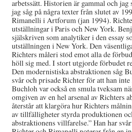
arbetssätt. Historien är gammal och jag 
jag såg på några texter från slutet av 19
Rimanelli i Artforum (jan 1994). Richte
utställningar i Paris och New York. Be
själskriven som analytiker i den essay 
utställningen i New York. Den väsentlig
Richters måleri stod emot alla de för
höll sig med. I stort utgjorde förbudet re
Den modernistiska abstraktionen såg B
svår och prisade Richter för att han int
Buchloh var också en smula tveksam när
omgiven av en hel arsenal av Richters a
återstår att klargöra hur Richters mål
av tillfälligheter styrda produktionen 
abstraktionens villfarelse.” Han har svårt
Richter och Rimanelli noterar från en 