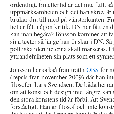
ordentligt. Emellertid är det inte fullt s
uppmärksamheten och det han skrev är 
brukar dra till med på vänsterkanten. Frå
heller fått någon kritik. DN har fått en
kan man begära? Jönsson kommer att få f
sina texter så länge han önskar i DN. Så g
politiska identiteterna skall markeras. I 
yttrandefriheten sin plats som ett synne
Jönsson har också framträtt i
OBS
för n
(repris från november 2009) där han in
filosofen Lars Svendsen. De båda herr
om att konst och design inte längre kan s
den stora konstens tid är förbi. Att Sven
förståeligt. Han är filosof och inte kons
dock veta att det finns en konstvärld och