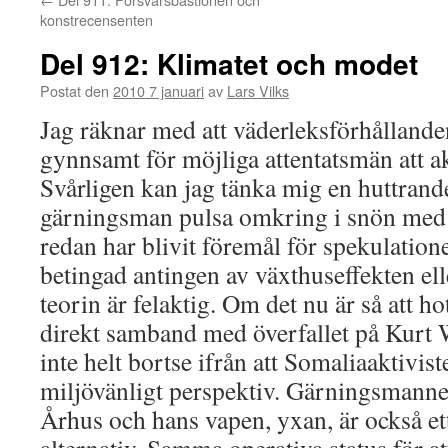
konstrecensenten
Del 912: Klimatet och modet
Postat den
2010 7 januari
av
Lars Vilks
Jag räknar med att väderleksförhålland
gynnsamt för möjliga attentatsmän att ak
Svårligen kan jag tänka mig en huttran
gärningsman pulsa omkring i snön med
redan har blivit föremål för spekulation
betingad antingen av växthuseffekten elle
teorin är felaktig. Om det nu är så att ho
direkt samband med överfallet på Kurt
inte helt bortse ifrån att Somaliaaktivist
miljövänligt perspektiv. Gärningsmannen 
Århus och hans vapen, yxan, är också et