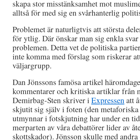
skapa stor misstänksamhet mot muslimer
alltså för med sig en svårhanterlig politi
Problemet är naturligtvis att största del
för ytlig. Där önskar man sig enkla svar
problemen. Detta vet de politiska parti
inte komma med förslag som riskerar att
väljargrupp.
Dan Jönssons famösa artikel häromdagen
kommentarer och kritiska artiklar från 
Demirbag-Sten skriver i
Expressen
att å
skjutit sig själv i foten (den metaforisk
utmynnar i fotskjutning har under en tid 
merparten av våra debattörer lider av 
skottskador). Jönsson skulle med andra 