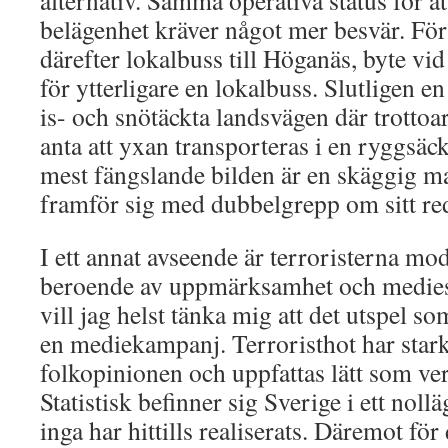
alternativ. Samma operativa status för at
belägenhet kräver något mer besvär. Förs
därefter lokalbuss till Höganäs, byte vi
för ytterligare en lokalbuss. Slutligen 
is- och snötäckta landsvägen där trottoa
anta att yxan transporteras i en ryggsäc
mest fängslande bilden är en skäggig m
framför sig med dubbelgrepp om sitt re
I ett annat avseende är terroristerna mod
beroende av uppmärksamhet och mediesa
vill jag helst tänka mig att det utspel s
en mediekampanj. Terroristhot har star
folkopinionen och uppfattas lätt som ve
Statistisk befinner sig Sverige i ett nol
inga har hittills realiserats. Däremot för