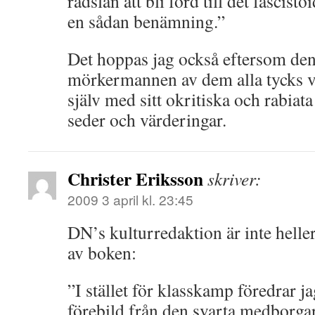
rädslan att bli förd till det fascist
en sådan benämning.”
Det hoppas jag också eftersom den
mörkermannen av dem alla tycks 
själv med sitt okritiska och rabiata
seder och värderingar.
Christer Eriksson
skriver:
2009 3 april kl. 23:45
DN’s kulturredaktion är inte heller
av boken:
”I stället för klasskamp föredrar j
förebild från den svarta medborgar