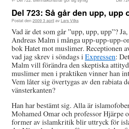
Del 723: Så går den upp, upp 
Postat den
2009 3 april
av
Lars Vilks
Vad är det som går ”upp, upp, upp”? Ja, 
Andreas Malm i många upp-upp-upp-omt
bok Hatet mot muslimer. Receptionen av
vad jag skrev i söndags i
Expressen
: De
Malm vill förändra den skeptiska attity
muslimer men i praktiken vinner han in
Vem låter sig övertygas av den rabiata d
vänsterkanten?
Han har bestämt sig. Alla är islamofober
Mohamed Omar och professor Hjärpe och
former av islamkritik blir uttryck för isl