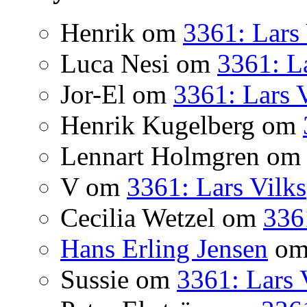
Henrik
om
3361: Lars 
Luca Nesi
om
3361: La
Jor-El
om
3361: Lars 
Henrik Kugelberg
om
Lennart Holmgren
o
V
om
3361: Lars Vilks
Cecilia Wetzel
om
336
Hans Erling Jensen
o
Sussie
om
3361: Lars 