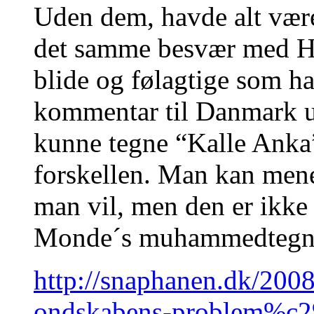
Uden dem, havde alt være
det samme besvær med Ho
blide og følagtige som h
kommentar til Danmark 
kunne tegne “Kalle Anka”
forskellen. Man kan me
man vil, men den er ikke 
Monde´s muhammedtegning
http://snaphanen.dk/20
ondskabens-problem%c