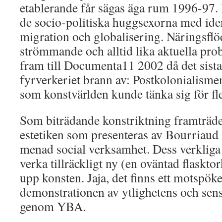
etablerande får sägas äga rum 1996-97
de socio-politiska huggsexorna med iden
migration och globalisering. Näringsflöd
strömmande och alltid lika aktuella pro
fram till Documenta11 2002 då det sista 
fyrverkeriet brann av: Postkolonialismen
som konstvärlden kunde tänka sig för fle
Som biträdande konstriktning framträder
estetiken som presenteras av Bourriaud 
menad social verksamhet. Dess verkliga 
verka tillräckligt ny (en oväntad flasktor
upp konsten. Jaja, det finns ett motspök
demonstrationen av ytlighetens och sens
genom YBA.