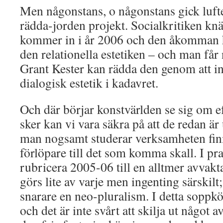
Men någonstans, o någonstans gick lufte
rädda-jorden projekt. Socialkritiken knä
kommer in i år 2006 och den åkomman h
den relationella estetiken – och man får n
Grant Kester kan rädda den genom att in
dialogisk estetik i kadavret.
Och där börjar konstvärlden se sig om ef
sker kan vi vara säkra på att de redan ä
man nogsamt studerar verksamheten finn
förlöpare till det som komma skall. I p
rubricera 2005-06 till en alltmer avvakt
görs lite av varje men ingenting särskilt;
snarare en neo-pluralism. I detta soppkök
och det är inte svårt att skilja ut något