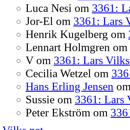
Luca Nesi
om
3361: La
Jor-El
om
3361: Lars 
Henrik Kugelberg
om
Lennart Holmgren
o
V
om
3361: Lars Vilks
Cecilia Wetzel
om
336
Hans Erling Jensen
o
Sussie
om
3361: Lars 
Peter Ekström
om
3361