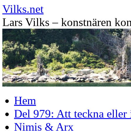
Vilks.net
Lars Vilks – konstnären kon
Hoppa
Hem
till
innehåll
Del 979: Att teckna eller
Nimis & Arx