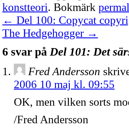
konstteori
. Bokmärk
perma
←
Del 100: Copycat copyri
The Hedgehogger
→
6 svar på
Del 101: Det sär
Fred Andersson
skrive
2006 10 maj kl. 09:55
OK, men vilken sorts mode
/Fred Andersson