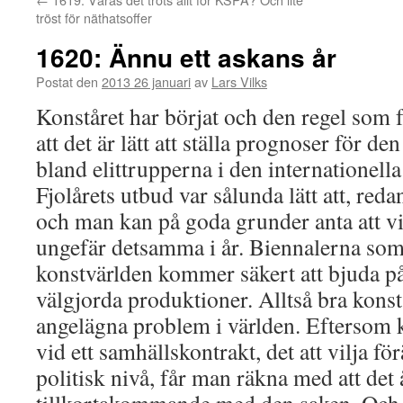
tröst för näthatsoffer
1620: Ännu ett askans år
Postat den
2013 26 januari
av
Lars Vilks
Konståret har börjat och den regel som f
att det är lätt att ställa prognoser för den
bland elittrupperna i den internationell
Fjolårets utbud var sålunda lätt att, red
och man kan på goda grunder anta att v
ungefär detsamma i år. Biennalerna som 
konstvärlden kommer säkert att bjuda på
välgjorda produktioner. Alltså bra kons
angelägna problem i världen. Eftersom k
vid ett samhällskontrakt, det att vilja f
politisk nivå, får man räkna med att det 