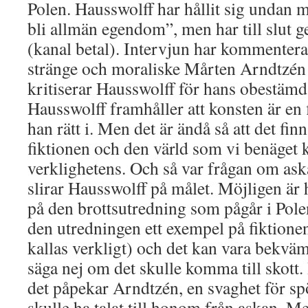
Polen. Hausswolff har hållit sig undan me
bli allmän egendom”, men har till slut g
(kanal betal). Intervjun har kommenterat
stränge och moraliske Mårten Arndtzén
kritiserar Hausswolff för hans obestämd
Hausswolff framhåller att konsten är en f
han rätt i. Men det är ändå så att det fi
fiktionen och den värld som vi benäget k
verklighetens. Och så var frågan om ask
slirar Hausswolff på målet. Möjligen är
på den brottsutredning som pågår i Polen
den utredningen ett exempel på fiktionen
kallas verkligt) och det kan vara bekväm
säga nej om det skulle komma till skott.
det påpekar Arndtzén, en svaghet för spö
skulle ha talat till honom från askan. M