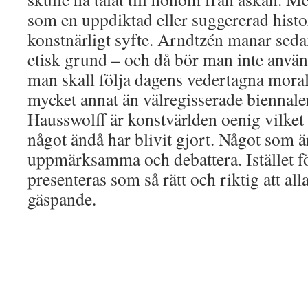
som en uppdiktad eller suggererad histo
konstnärligt syfte. Arndtzén manar sedan
etisk grund – och då bör man inte anvä
man skall följa dagens vedertagna moral 
mycket annat än välregisserade biennaler.
Hausswolff är konstvärlden oenig vilket ä
något ändå har blivit gjort. Något som är
uppmärksamma och debattera. Istället f
presenteras som så rätt och riktig att all
gäspande.