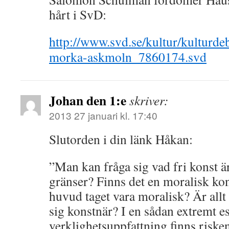
hårt i SvD:
http://www.svd.se/kultur/kulturdeb
morka-askmoln_7860174.svd
Johan den 1:e
skriver:
2013 27 januari kl. 17:40
Slutorden i din länk Håkan:
”Man kan fråga sig vad fri konst ä
gränser? Finns det en moralisk ko
huvud taget vara moralisk? Är allt 
sig konstnär? I en sådan extremt es
verklighetsuppfattning finns risken 