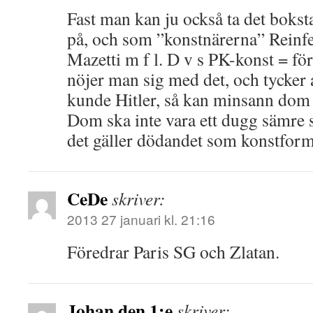
Fast man kan ju också ta det boksta
på, och som ”konstnärerna” Reinfe
Mazetti m f l. D v s PK-konst = fö
nöjer man sig med det, och tycker al
kunde Hitler, så kan minsann dom
Dom ska inte vara ett dugg sämre 
det gäller dödandet som konstform
CeDe
skriver:
2013 27 januari kl. 21:16
Föredrar Paris SG och Zlatan.
Johan den 1:e
skriver: