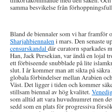
tillkortakommande med den saken. Och a
samma besvikelse från förhoppningsfull
Bland de biennaler som vi har framför o
Sharjahbiennalen
i mars. Den senaste up
censurskandal
där curatorn sparkades 
Han, Jack Persekian, var ändå en lojal 
ett förbiseende snubblade på lite islamkr
slut. I år kommer man att sikta på säkra 
globala förbindelser mellan Arabien oc
Väst. Det ligger i tiden och kommer säke
stillsam biennal av hög kvalitet.
Venedig
som alltid att vara huvudnumret men de
sedd som en plats för progressiva förs