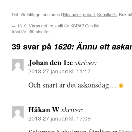
Det här inlägget postades i
Biennaler
,
debatt
,
Konstkritik
. Bokm
←
1619: Våras det trots allt för KSPA? Och lite
tröst för näthatsoffer
39 svar på
1620: Ännu ett aska
Johan den 1:e
skriver:
2013 27 januari kl. 11:17
Och snart är det askonsdag…
Håkan W
skriver:
2013 27 januari kl. 17:09
Salomon Schulman fördömer Haus