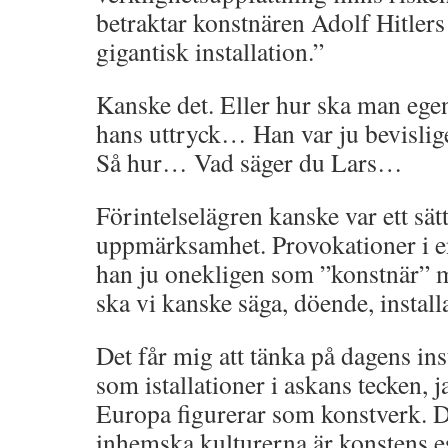
betraktar konstnären Adolf Hitle
gigantisk installation.”
Kanske det. Eller hur ska man egen
hans uttryck… Han var ju bevislig
Så hur… Vad säger du Lars…
Förintelselägren kanske var ett sätt 
uppmärksamhet. Provokationer i en
han ju onekligen som ”konstnär” m
ska vi kanske säga, döende, install
Det får mig att tänka på dagens ins
som istallationer i askans tecken, j
Europa figurerar som konstverk. 
inhemska kulturerna är konstens e